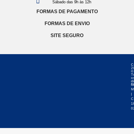
Sábado das 9h às 12h
FORMAS DE PAGAMENTO
FORMAS DE ENVIO
SITE SEGURO
C
2
©
T
o
di
r
E
M
|
C
1
0