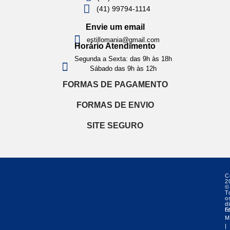
(41) 99794-1114
Envie um email
estillomania@gmail.com
Horário Atendimento
Segunda a Sexta: das 9h às 18h
Sábado das 9h às 12h
FORMAS DE PAGAMENTO
FORMAS DE ENVIO
SITE SEGURO
C
2
©
T
o
di
r
E
M
|