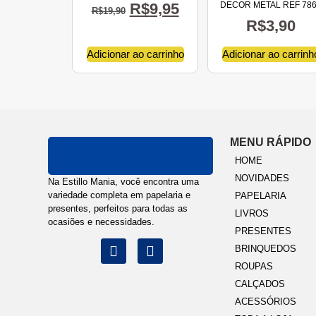
R$
9,95
DECOR METAL REF 78
R$
19,90
R$
3,90
Adicionar ao carrinho
Adicionar ao carrinh
MENU RÁPIDO
HOME
NOVIDADES
Na Estillo Mania, você encontra uma
variedade completa em papelaria e
PAPELARIA
presentes, perfeitos para todas as
LIVROS
ocasiões e necessidades.
PRESENTES
BRINQUEDOS
ROUPAS
CALÇADOS
ACESSÓRIOS