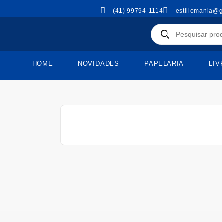
(41) 99794-1114
estillomania@
HOME
NOVIDADES
PAPELARIA
LIV