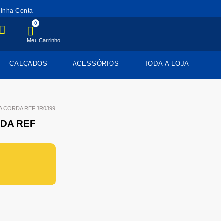
inha Conta
0
Meu Carrinho
CALÇADOS
ACESSÓRIOS
TODA A LOJA
A CORDA REF JR0399
RDA REF