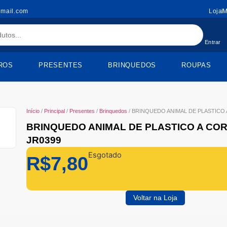
gmail.com
Loja
M
Entrar
ROS
PRESENTES
BRINQUEDOS
ROUPAS
Início
/
Principal
/
Presentes
/
Brinquedos
/ BRINQUEDO ANIMAL DE PLASTICO 
BRINQUEDO ANIMAL DE PLASTICO A CO
JR0399
Esgotado
R$
7,80
Voltar na Loja