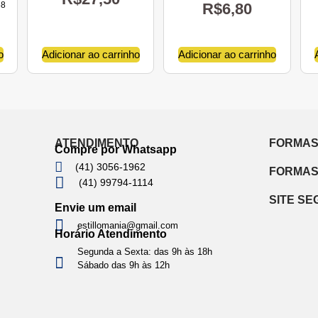
68
R$
6,80
o
Adicionar ao carrinho
Adicionar ao carrinho
ATENDIMENTO
FORMAS
Compre por Whatsapp
(41) 3056-1962
FORMAS
(41) 99794-1114
SITE S
Envie um email
estillomania@gmail.com
Horário Atendimento
Segunda a Sexta: das 9h às 18h
Sábado das 9h às 12h