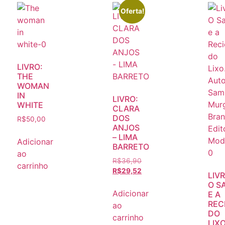
Oferta!
LIVRO:
THE
WOMAN
IN
LIVRO:
WHITE
CLARA
DOS
R$
50,00
ANJOS
– LIMA
Adicionar
BARRETO
ao
R$
36,90
carrinho
R$
29,52
LIVR
O S
Adicionar
E A
REC
ao
DO
carrinho
LIX