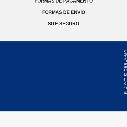
FORMAS DE PAGAMENTO
FORMAS DE ENVIO
SITE SEGURO
C
2
©
T
o
di
r
E
M
|
C
1
0