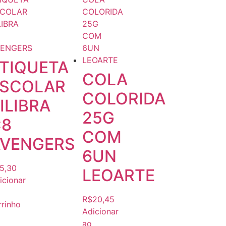
TIQUETA
COLA
ESCOLAR
COLORIDA
ILIBRA
25G
C8
COM
AVENGERS
6UN
5,30
LEOARTE
icionar
R$
20,45
rrinho
Adicionar
ao