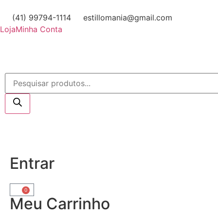
(41) 99794-1114
estillomania@gmail.com
Loja
Minha Conta
Entrar
0
Meu Carrinho