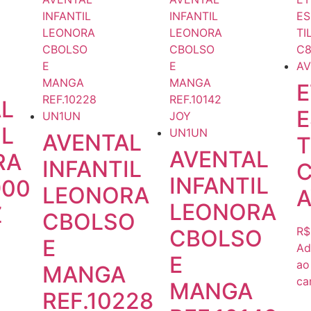
E
L
IL
AVENTAL
T
AVENTAL
RA
INFANTIL
INFANTIL
900
LEONORA
LEONORA
Z
CBOLSO
R$
CBOLSO
E
Ad
E
ao
MANGA
ca
MANGA
REF.10228