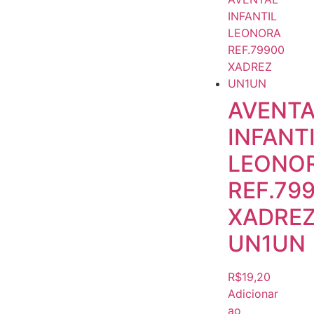
AVENTA
INFANT
LEONO
REF.79
XADRE
UN1UN
R$
19,20
Adicionar
ao