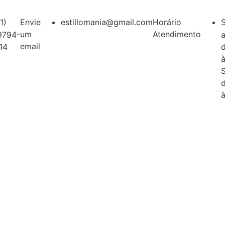
1)
Envie
estillomania@gmail.com
Horário
um
Atendimento
9794-
a
email
14
à
à