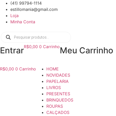
Ir
(41) 99794-1114
para
estillomania@gmail.com
o
Loja
conteúdo
Minha Conta
Pesquisar
produtos
R$
0,00
0
Carrinho
Entrar
Meu Carrinho
R$
0,00
0
Carrinho
HOME
NOVIDADES
PAPELARIA
LIVROS
PRESENTES
BRINQUEDOS
ROUPAS
CALÇADOS