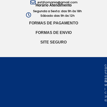
estillomania@gmail.com
Horário Atendimento
Segunda a Sexta: das 9h às 18h
Sábado das 9h às 12h
FORMAS DE PAGAMENTO
FORMAS DE ENVIO
SITE SEGURO
C
2
©
T
o
di
r
E
M
|
C
1
0