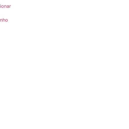
ionar
inho