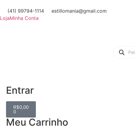
(41) 99794-1114
estillomania@gmail.com
Loja
Minha Conta
Entrar
R$
0,00
0
Meu Carrinho