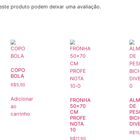
este produto podem deixar uma avaliação.
COPO
BOLA
R$
5,50
Adicionar
FRONHA
ALM
50×70
DE
ao
CM
PES
carrinho
PROFE
BIC
NOTA
DIV
10
R$
15
R$
11,90