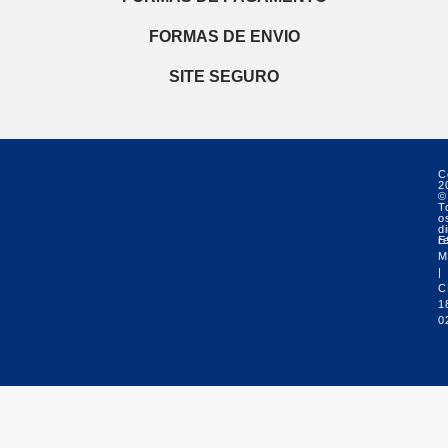
FORMAS DE ENVIO
SITE SEGURO
C
2
©
T
o
di
r
E
M
|
C
1
0