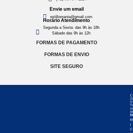
Envie um email
estillomania@gmail.com
Horário Atendimento
Segunda a Sexta: das 9h às 18h
Sábado das 9h às 12h
FORMAS DE PAGAMENTO
FORMAS DE ENVIO
SITE SEGURO
C
2
©
T
o
di
r
E
M
|
C