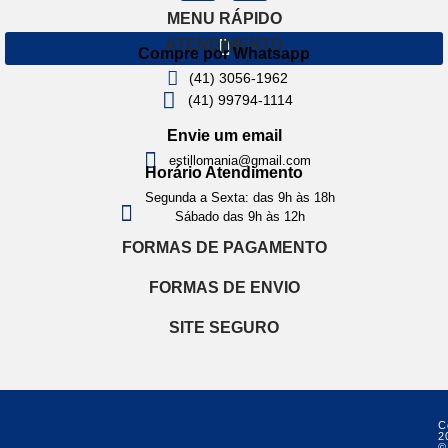
MENU RÁPIDO
ATENDIMENTO
Compre por Whatsapp
(41) 3056-1962
(41) 99794-1114
Envie um email
estillomania@gmail.com
Horário Atendimento
Segunda a Sexta: das 9h às 18h
Sábado das 9h às 12h
FORMAS DE PAGAMENTO
FORMAS DE ENVIO
SITE SEGURO
C
2
©