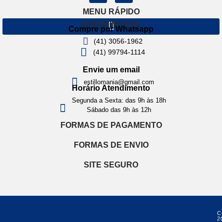
MENU RÁPIDO
ATENDIMENTO
Compre por Whatsapp
(41) 3056-1962
(41) 99794-1114
Envie um email
estillomania@gmail.com
Horário Atendimento
Segunda a Sexta: das 9h às 18h
Sábado das 9h às 12h
FORMAS DE PAGAMENTO
FORMAS DE ENVIO
SITE SEGURO
C
2