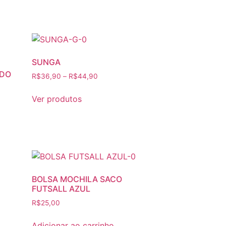
SUNGA
NDO
Faixa
R$
36,90
–
R$
44,90
de
preço:
Ver produtos
R$36,90
através
R$44,90
BOLSA MOCHILA SACO
FUTSALL AZUL
R$
25,00
Adicionar ao carrinho