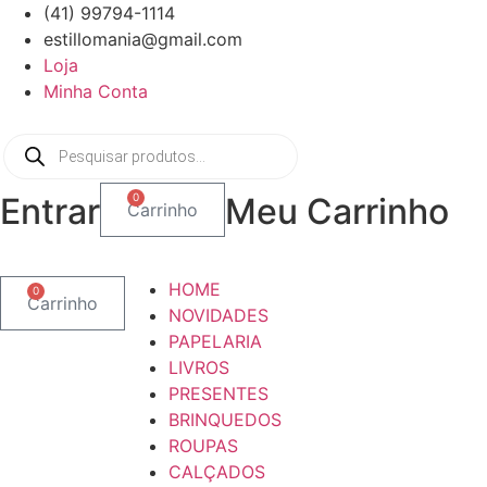
Ir
(41) 99794-1114
para
estillomania@gmail.com
o
Loja
conteúdo
Minha Conta
Pesquisar
produtos
Entrar
0
Meu Carrinho
Carrinho
HOME
0
Carrinho
NOVIDADES
PAPELARIA
LIVROS
PRESENTES
BRINQUEDOS
ROUPAS
CALÇADOS