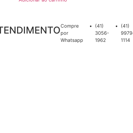
Compre
(41)
(41)
TENDIMENTO
por
3056-
9979
Whatsapp
1962
1114