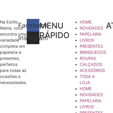
Na Estillo
HOME
MENU
A
Facebook
Mania, você
NOVIDADES
RÁPIDO
encontra uma
PAPELARIA
Instagram
variedade
LIVROS
completa em
PRESENTES
papelaria e
BRINQUEDOS
presentes,
ROUPAS
perfeitos
CALÇADOS
para todas as
ACESSÓRIOS
ocasiões e
TODA A
necessidades.
LOJA
HOME
NOVIDADES
PAPELARIA
LIVROS
PRESENTES