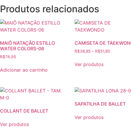
Produtos relacionados
MAIÔ NATAÇÃO ESTILLO
CAMISETA DE TAEKWO
WATER COLORS-06
Faixa
R$
38,85
–
R$
51,85
R$
74,95
de
preço:
Ver produtos
R$38,85
Adicionar ao carrinho
através
R$51,85
SAPATILHA DE BALLET
COLLANT DE BALLET
Ver produtos
Ver produtos