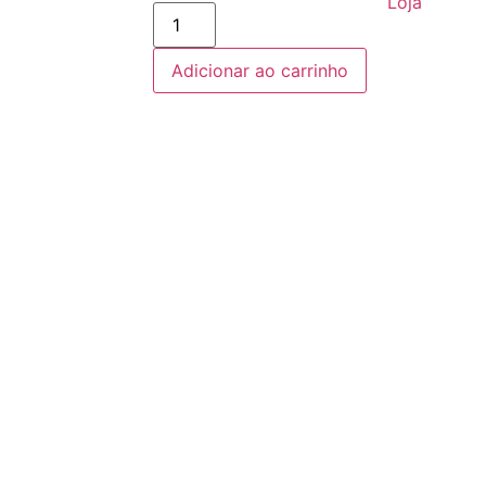
Loja
CAMISETA
NATAÇÃO-
P
quantidade
Adicionar ao carrinho