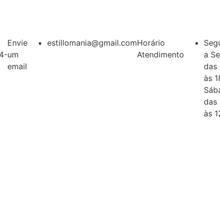
Envie
estillomania@gmail.com
Horário
Seg
4-
um
Atendimento
a Se
email
das
às 1
Sáb
das
às 1