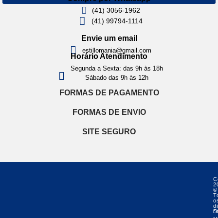
(41) 3056-1962
(41) 99794-1114
Envie um email
estillomania@gmail.com
Horário Atendimento
Segunda a Sexta: das 9h às 18h
Sábado das 9h às 12h
FORMAS DE PAGAMENTO
FORMAS DE ENVIO
SITE SEGURO
C
2
©
T
o
di
r
E