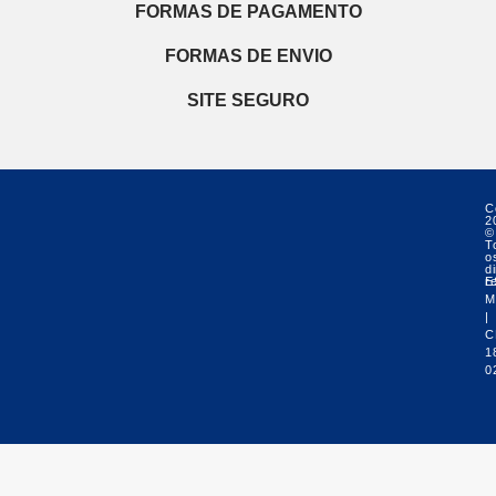
FORMAS DE PAGAMENTO
FORMAS DE ENVIO
SITE SEGURO
C
2
©
T
o
di
r
E
M
|
C
1
0