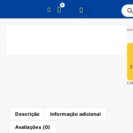
0
Iníc
E
CA
Descrição
Informação adicional
Avaliações (0)