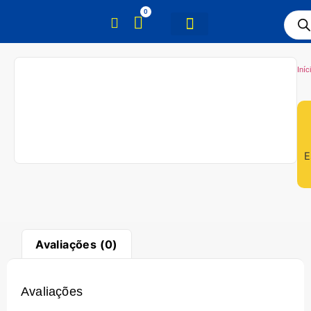
0
Iníc
E
Avaliações (0)
Avaliações