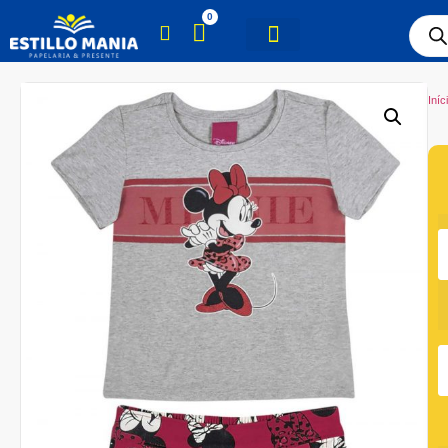
0
Iníc