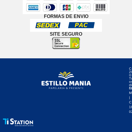
FORMAS DE ENVIO
SITE SEGURO
C
2
©
T
o
di
r
E
M
|
C
1
0