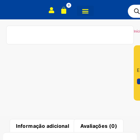
0
TODA A LOJA
Iníc
E
Informação adicional
Avaliações (0)