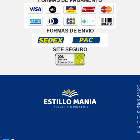
FORMAS DE PAGAMENTO
FORMAS DE ENVIO
SITE SEGURO
C
2
©
T
o
di
r
E
M
|
C
1
0