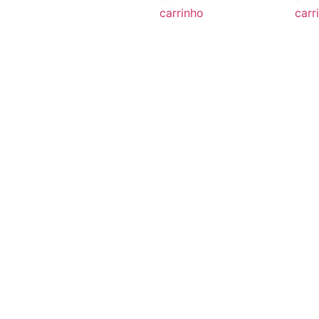
carrinho
carr