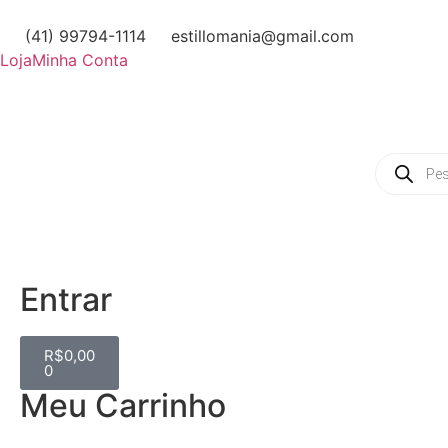
(41) 99794-1114
estillomania@gmail.com
Loja
Minha Conta
Entrar
R$
0,00
0
Meu Carrinho