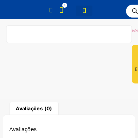
0
Iníc
E
Avaliações (0)
Avaliações