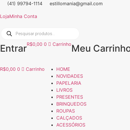
Ir
(41) 99794-1114
estillomania@gmail.com
para
Loja
Minha Conta
o
conteúdo
Pesquisar
produtos
R$
0,00
0
Carrinho
Entrar
Meu Carrinh
R$
0,00
0
Carrinho
HOME
NOVIDADES
PAPELARIA
LIVROS
PRESENTES
BRINQUEDOS
ROUPAS
CALÇADOS
ACESSÓRIOS