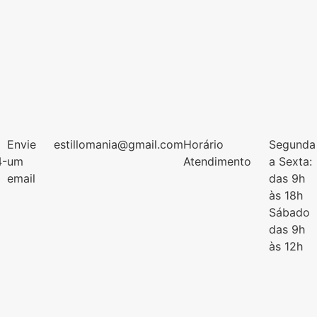
Envie
estillomania@gmail.com
Horário
Segunda
4-
um
Atendimento
a Sexta:
email
das 9h
às 18h
Sábado
das 9h
às 12h