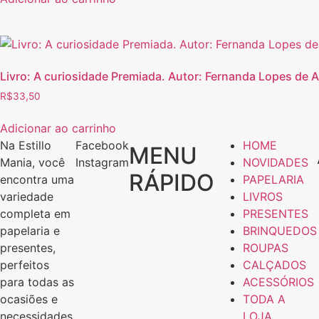
Livro: A curiosidade Premiada. Autor: Fernanda Lopes de Al
R$
33,50
Adicionar ao carrinho
Na Estillo
Facebook
HOME
MENU
Mania, você
Instagram
NOVIDADES
RÁPIDO
encontra uma
PAPELARIA
variedade
LIVROS
completa em
PRESENTES
papelaria e
BRINQUEDOS
presentes,
ROUPAS
perfeitos
CALÇADOS
para todas as
ACESSÓRIOS
ocasiões e
TODA A
necessidades.
LOJA