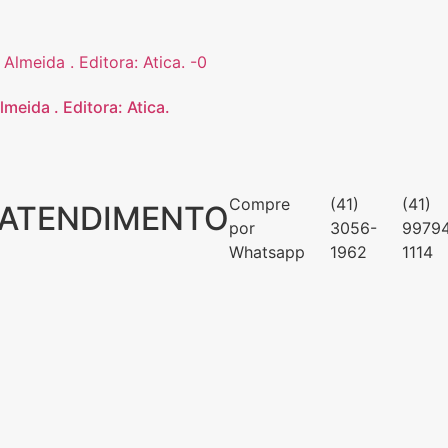
meida . Editora: Atica.
Compre
(41)
(41)
ATENDIMENTO
por
3056-
9979
Whatsapp
1962
1114