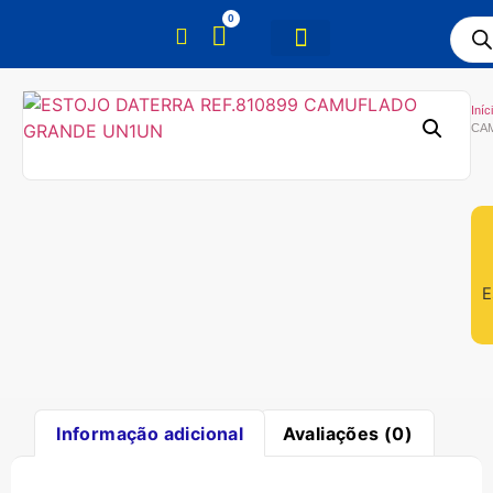
0
Iníc
CA
E
Informação adicional
Avaliações (0)