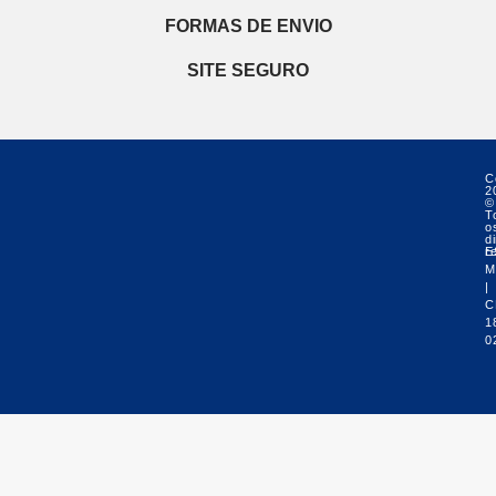
FORMAS DE ENVIO
SITE SEGURO
C
2
©
T
o
di
r
E
M
|
C
1
0