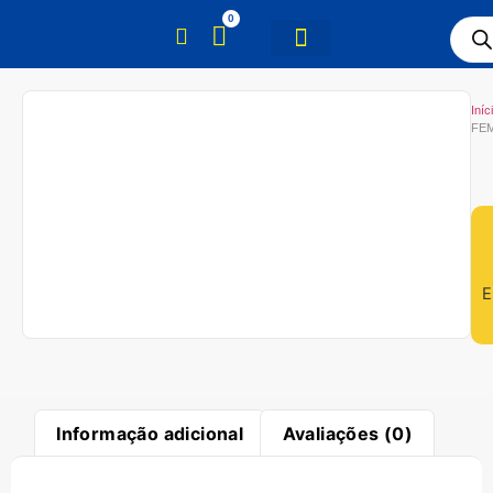
0
Iníc
FEM
E
Informação adicional
Avaliações (0)