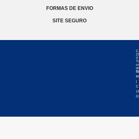
FORMAS DE ENVIO
SITE SEGURO
C
2
©
T
o
di
r
E
M
|
C
1
0