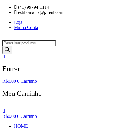
Ir
(41) 99794-1114
para
estillomania@gmail.com
o
Loja
conteúdo
Minha Conta
Pesquisar
produtos
Entrar
R$
0,00
0
Carrinho
Meu Carrinho
R$
0,00
0
Carrinho
HOME