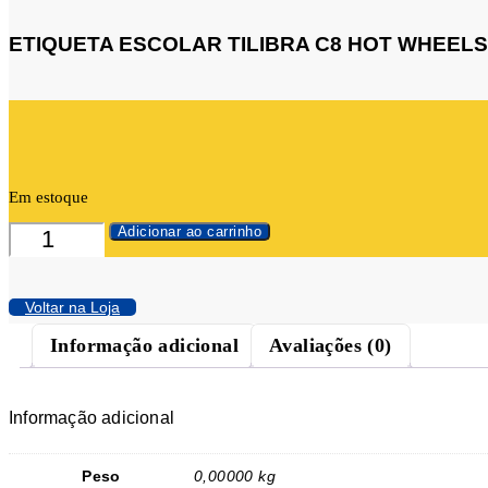
ETIQUETA ESCOLAR TILIBRA C8 HOT WHEELS 
Em estoque
ETIQUETA
Adicionar ao carrinho
ESCOLAR
TILIBRA
C8
Voltar na Loja
HOT
WHEELS
Informação adicional
Avaliações (0)
REF.23.4630
CA1CA
quantidade
Informação adicional
Peso
0,00000 kg