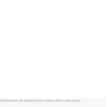
TIQUETA ESCOLAR TILIBRA C8 HOT WHEELS REF.23.4630 CA1CA