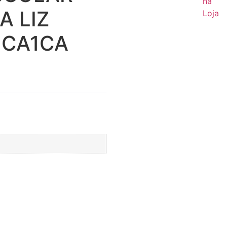
na
A LIZ
Loja
 CA1CA