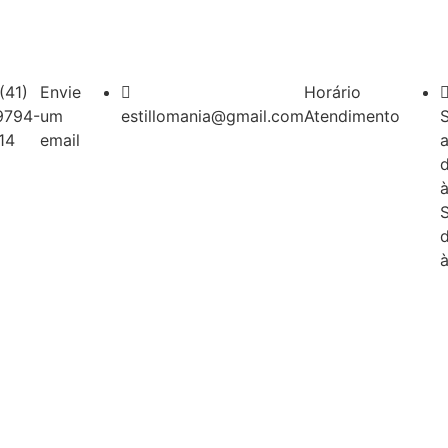
(41)
Envie
Horário
9794-
um
estillomania@gmail.com
Atendimento
14
email
a
à
à