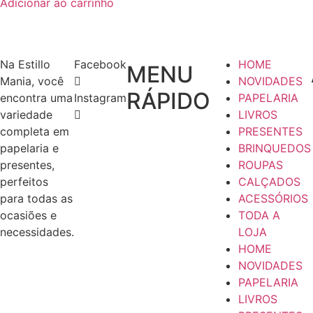
Adicionar ao carrinho
era:
é:
R$15,80.
R$7,90.
Na Estillo
Facebook
HOME
MENU
Mania, você
NOVIDADES
RÁPIDO
encontra uma
Instagram
PAPELARIA
variedade
LIVROS
completa em
PRESENTES
papelaria e
BRINQUEDOS
presentes,
ROUPAS
perfeitos
CALÇADOS
para todas as
ACESSÓRIOS
ocasiões e
TODA A
necessidades.
LOJA
HOME
NOVIDADES
PAPELARIA
LIVROS