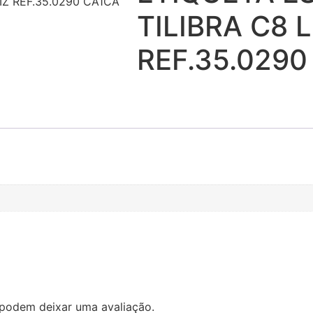
IZ REF.35.0290 CA1CA
TILIBRA C8 L
REF.35.0290
podem deixar uma avaliação.