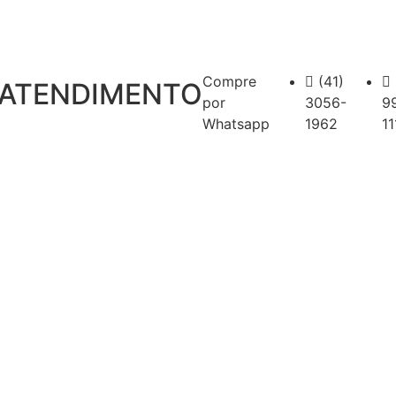
Compre
(41)
ATENDIMENTO
por
3056-
9
Whatsapp
1962
11