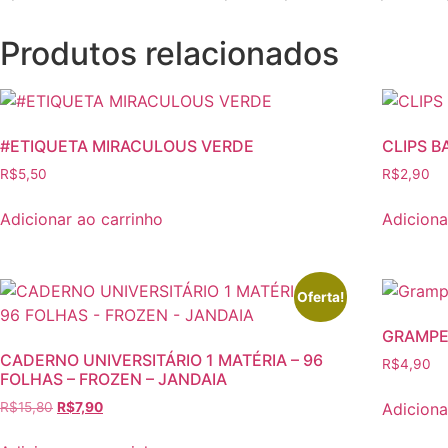
Produtos relacionados
#ETIQUETA MIRACULOUS VERDE
CLIPS B
R$
5,50
R$
2,90
Adicionar ao carrinho
Adiciona
Oferta!
GRAMPE
CADERNO UNIVERSITÁRIO 1 MATÉRIA – 96
R$
4,90
FOLHAS – FROZEN – JANDAIA
O
O
Adiciona
R$
15,80
R$
7,90
preço
preço
original
atual