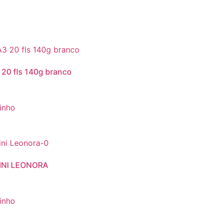
20 fls 140g branco
rinho
NI LEONORA
rinho