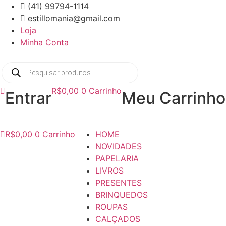
Ir
(41) 99794-1114
para
estillomania@gmail.com
o
Loja
conteúdo
Minha Conta
Pesquisar
produtos
R$
0,00
0
Carrinho
Entrar
Meu Carrinho
R$
0,00
0
Carrinho
HOME
NOVIDADES
PAPELARIA
LIVROS
PRESENTES
BRINQUEDOS
ROUPAS
CALÇADOS