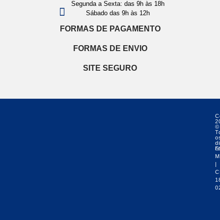
Segunda a Sexta: das 9h às 18h
Sábado das 9h às 12h
FORMAS DE PAGAMENTO
FORMAS DE ENVIO
SITE SEGURO
C
2
©
T
o
di
r
E
M
|
C
1
0