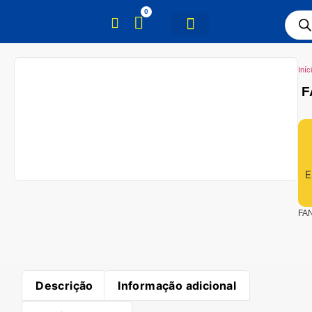
0
Iníc
F
E
FA
Descrição
Informação adicional