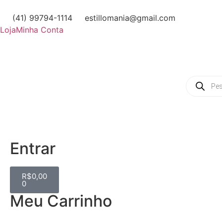
(41) 99794-1114
estillomania@gmail.com
Loja
Minha Conta
Entrar
R$
0,00
0
Meu Carrinho