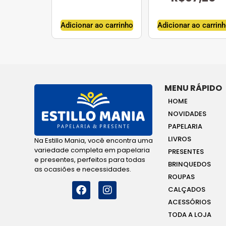
Adicionar ao carrinho
Adicionar ao carrin
MENU RÁPIDO
HOME
NOVIDADES
PAPELARIA
LIVROS
Na Estillo Mania, você encontra uma
variedade completa em papelaria
PRESENTES
e presentes, perfeitos para todas
BRINQUEDOS
as ocasiões e necessidades.
ROUPAS
CALÇADOS
ACESSÓRIOS
TODA A LOJA