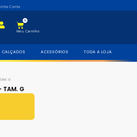
inha Conta
0
Meu Carrinho
CALÇADOS
ACESSÓRIOS
TODA A LOJA
TAM. G
 TAM. G