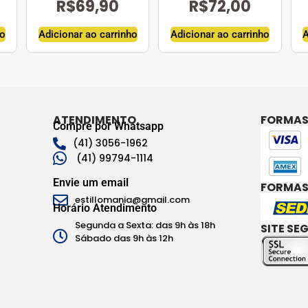
R$
69,90
R$
72,00
ho
Adicionar ao carrinho
Adicionar ao carrinho
A
ATENDIMENTO
FORMAS
Compre por Whatsapp
(41) 3056-1962
(41) 99794-1114
Envie um email
FORMAS
estillomania@gmail.com
Horário Atendimento
Segunda a Sexta: das 9h às 18h
SITE SE
Sábado das 9h às 12h