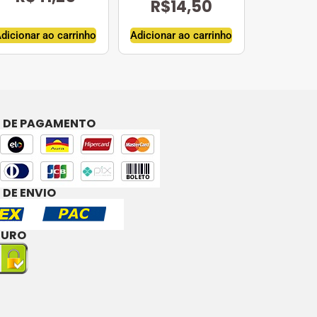
R$
14,50
dicionar ao carrinho
Adicionar ao carrinho
 DE PAGAMENTO
 DE ENVIO
GURO