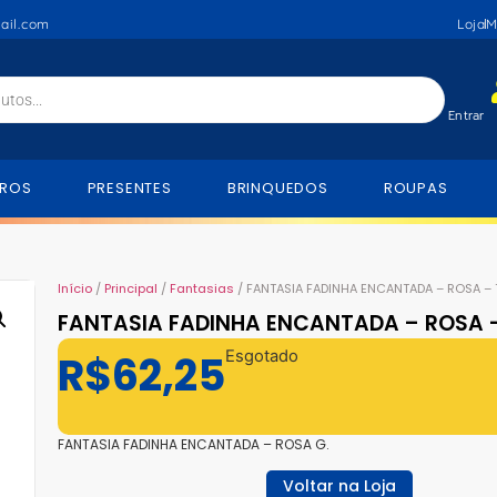
ail.com
Loja
M
Entrar
VROS
PRESENTES
BRINQUEDOS
ROUPAS
Início
/
Principal
/
Fantasias
/ FANTASIA FADINHA ENCANTADA – ROSA – 
FANTASIA FADINHA ENCANTADA – ROSA –
R$
62,25
Esgotado
FANTASIA FADINHA ENCANTADA – ROSA G.
Voltar na Loja