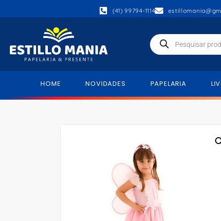
(41) 99794-1114
estillomania@gm
HOME
NOVIDADES
PAPELARIA
LI