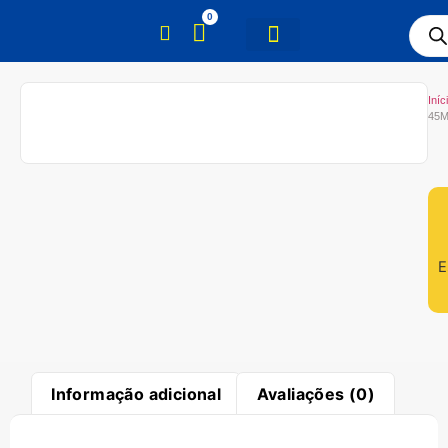
0
Iníc
45M
E
Informação adicional
Avaliações (0)