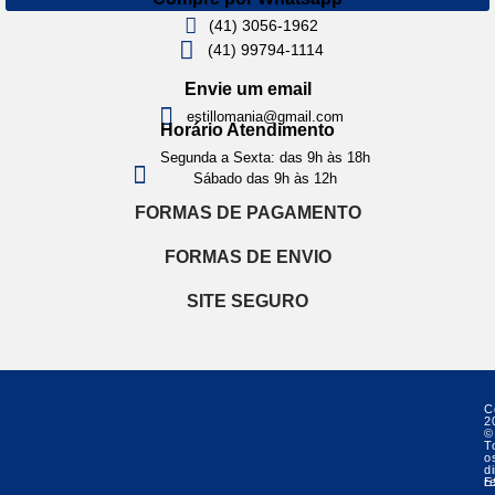
(41) 3056-1962
(41) 99794-1114
Envie um email
estillomania@gmail.com
Horário Atendimento
Segunda a Sexta: das 9h às 18h
Sábado das 9h às 12h
FORMAS DE PAGAMENTO
FORMAS DE ENVIO
SITE SEGURO
C
2
©
T
o
di
r
E