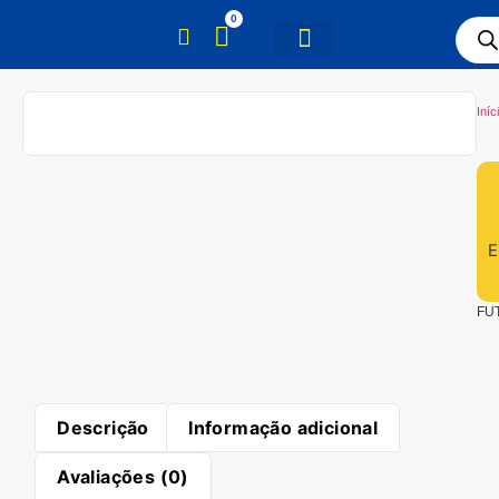
0
Iníc
E
FU
Descrição
Informação adicional
Avaliações (0)