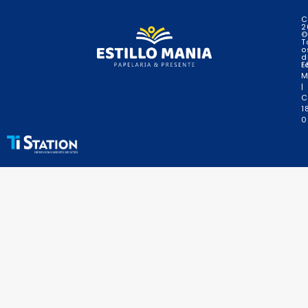
C
2
©
T
o
d
r
E
M
|
C
1
0