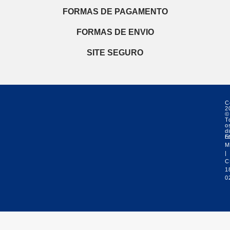
FORMAS DE PAGAMENTO
FORMAS DE ENVIO
SITE SEGURO
C
2
©
T
o
di
r
E
M
|
C
1
0