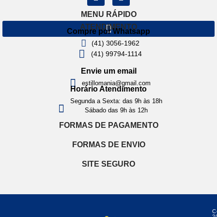
MENU RÁPIDO
ATENDIMENTO
Compre por Whatsapp
(41) 3056-1962
(41) 99794-1114
Envie um email
estillomania@gmail.com
Horário Atendimento
Segunda a Sexta: das 9h às 18h
Sábado das 9h às 12h
FORMAS DE PAGAMENTO
FORMAS DE ENVIO
SITE SEGURO
C
2