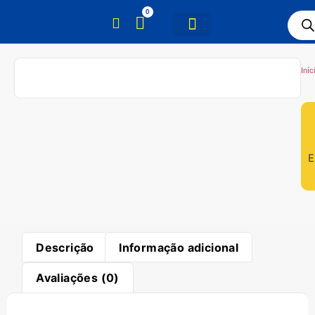
0
Iníc
E
Descrição
Informação adicional
Avaliações (0)