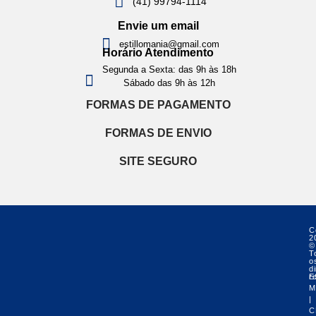
(41) 99794-1114
Envie um email
estillomania@gmail.com
Horário Atendimento
Segunda a Sexta: das 9h às 18h
Sábado das 9h às 12h
FORMAS DE PAGAMENTO
FORMAS DE ENVIO
SITE SEGURO
C
2
©
T
o
di
r
E
M
|
C