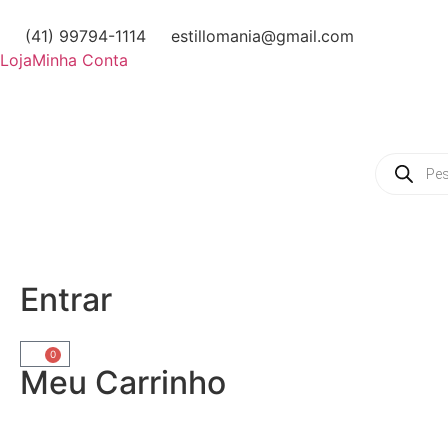
(41) 99794-1114
estillomania@gmail.com
Loja
Minha Conta
Entrar
0
Meu Carrinho