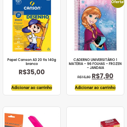
Oferta!
Papel Canson A3 20 fls 140g
CADERNO UNIVERSITÁRIO 1
branco
MATÉRIA – 96 FOLHAS – FROZEN
– JANDAIA
R$
35,00
R$
7,90
R$
15,80
Adicionar ao carrinho
Adicionar ao carrinho