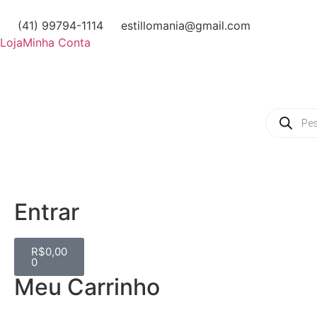
(41) 99794-1114
estillomania@gmail.com
Loja
Minha Conta
Entrar
R$
0,00
0
Meu Carrinho