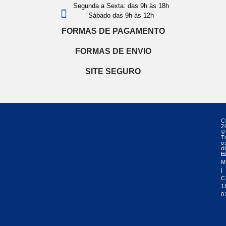
Segunda a Sexta: das 9h às 18h
Sábado das 9h às 12h
FORMAS DE PAGAMENTO
FORMAS DE ENVIO
SITE SEGURO
C
2
©
T
o
di
r
E
M
|
C
1
0