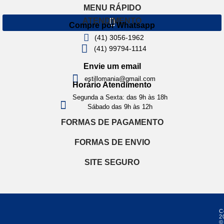
MENU RÁPIDO
ATENDIMENTO
Compre por Whatsapp
(41) 3056-1962
(41) 99794-1114
Envie um email
estillomania@gmail.com
Horário Atendimento
Segunda a Sexta: das 9h às 18h
Sábado das 9h às 12h
FORMAS DE PAGAMENTO
FORMAS DE ENVIO
SITE SEGURO
C
2
©