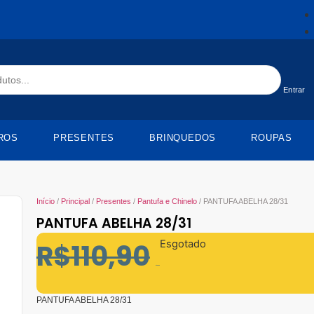
Entrar
ROS
PRESENTES
BRINQUEDOS
ROUPAS
Início
/
Principal
/
Presentes
/
Pantufa e Chinelo
/ PANTUFA ABELHA 28/31
PANTUFA ABELHA 28/31
R$
110,90
Esgotado
R$
55,45
PANTUFA ABELHA 28/31