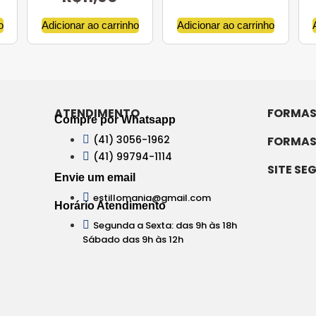
o
Adicionar ao carrinho
Adicionar ao carrinho
ATENDIMENTO
FORMAS
Compre por Whatsapp
(41) 3056-1962
FORMAS
(41) 99794-1114
SITE SE
Envie um email
estillomania@gmail.com
Horário Atendimento
Segunda a Sexta: das 9h às 18h
Sábado das 9h às 12h