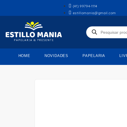
(41) 99794-1114
estillomania@gmail.com
HOME
NOVIDADES
PAPELARIA
LIV