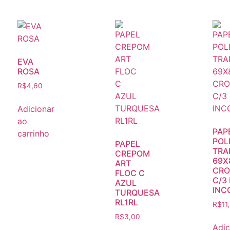
EVA
ROSA
R$
4,60
Adicionar
ao
PAP
carrinho
POL
PAPEL
TRA
CREPOM
69X
ART
CR
FLOC C
C/3 
AZUL
INC
TURQUESA
RL1RL
R$
11
R$
3,00
Adic