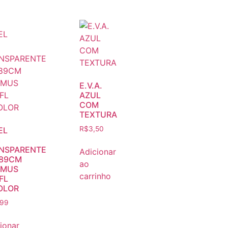
E.V.A.
AZUL
COM
TEXTURA
R$
3,50
EL
I
NSPARENTE
Adicionar
89CM
ao
OMUS
carrinho
FL
OLOR
,99
ionar