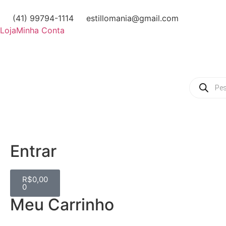
(41) 99794-1114
estillomania@gmail.com
Loja
Minha Conta
Entrar
R$
0,00
0
Meu Carrinho