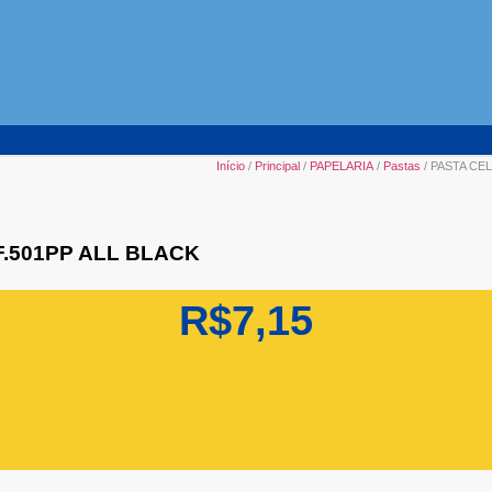
Início
/
Principal
/
PAPELARIA
/
Pastas
/ PASTA CE
.501PP ALL BLACK
R$
7,15