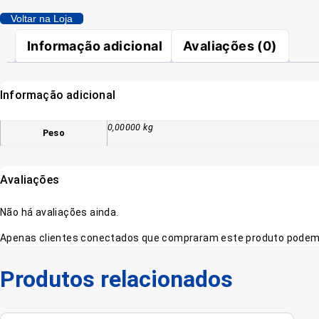
DAC
REF.501PP
Voltar na Loja
ALL
BLACK
quantidade
Informação adicional
Avaliações (0)
Informação adicional
0,00000 kg
Peso
Avaliações
Não há avaliações ainda.
Apenas clientes conectados que compraram este produto podem 
Produtos relacionados