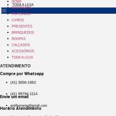
HOME
TODA A LOJA
NOVIDADES
PAPELARIA
LIVROS
PRESENTES
BRINQUEDOS
ROUPAS
CALÇADOS
ACESSÓRIOS
TODA A LOJA
ATENDIMENTO
Compre por Whatsapp
(41) 3056-1962
(41) 99794-1114
Envie um email
estillomania@gmail.com
Horário Atendimento