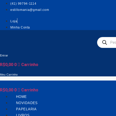
Ir
(41) 99794-1114
para
estillomania@gmail.com
o
conteúdo
Loja
Minha Conta
Pesquisar
produtos
Entrar
R$
0,00
0
Carrinho
Meu Carrinho
R$
0,00
0
Carrinho
HOME
NOVIDADES
PAPELARIA
LIVROS