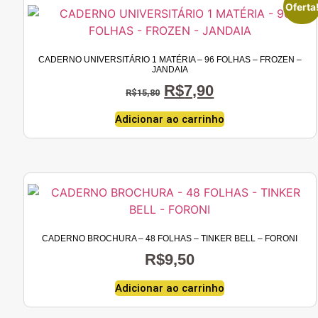
Oferta
CADERNO UNIVERSITÁRIO 1 MATÉRIA – 96 FOLHAS – FROZEN –
JANDAIA
O
O
R$
7,90
R$
15,80
preço
preço
Adicionar ao carrinho
original
atual
era:
é:
R$15,80.
R$7,90.
CADERNO BROCHURA – 48 FOLHAS – TINKER BELL – FORONI
R$
9,50
Adicionar ao carrinho