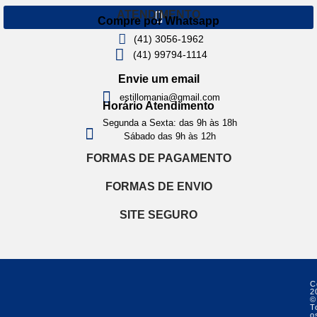
ATENDIMENTO
Compre por Whatsapp
(41) 3056-1962
(41) 99794-1114
Envie um email
estillomania@gmail.com
Horário Atendimento
Segunda a Sexta: das 9h às 18h
Sábado das 9h às 12h
FORMAS DE PAGAMENTO
FORMAS DE ENVIO
SITE SEGURO
C
2
©
T
o