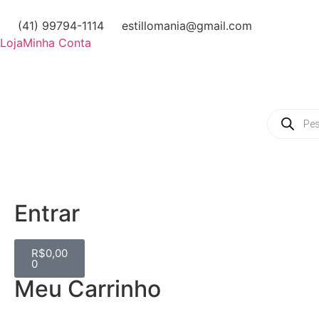
(41) 99794-1114
estillomania@gmail.com
Loja
Minha Conta
Entrar
R$
0,00
0
Meu Carrinho