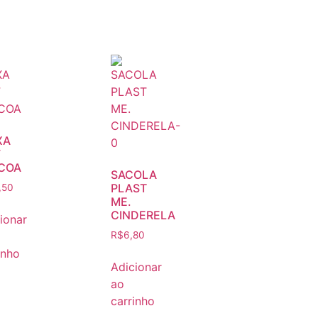
XA
F
COA
SACOLA
PLAST
,50
ME.
CINDERELA
ionar
R$
6,80
inho
Adicionar
ao
carrinho