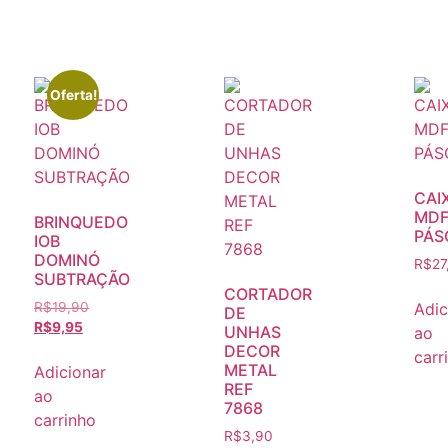
Oferta!
CAI
MD
BRINQUEDO
PÁS
IOB
DOMINÓ
R$
27
SUBTRAÇÃO
CORTADOR
Adic
R$
19,90
DE
R$
9,95
UNHAS
ao
DECOR
carr
METAL
Adicionar
REF
ao
7868
carrinho
R$
3,90