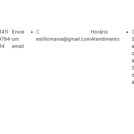
(41)
Envie
Horário
9794-
um
estillomania@gmail.com
Atendimento
14
email
a
à
à