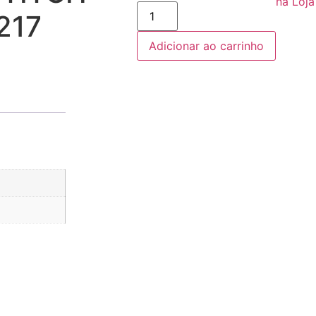
na Loja
SQUEEZE
217
PET
STITCH
500ML
Adicionar ao carrinho
REF
471217
quantidade