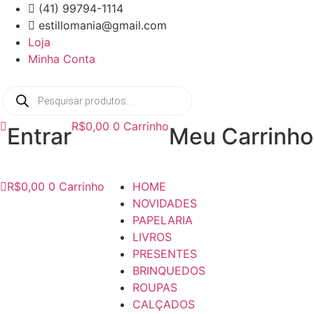
Ir
(41) 99794-1114
para
estillomania@gmail.com
o
Loja
conteúdo
Minha Conta
Pesquisar
produtos
R$
0,00
0
Carrinho
Entrar
Meu Carrinho
R$
0,00
0
Carrinho
HOME
NOVIDADES
PAPELARIA
LIVROS
PRESENTES
BRINQUEDOS
ROUPAS
CALÇADOS