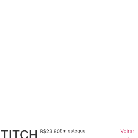
STITCH
R$
23,80
Em estoque
Voltar