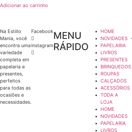
Adicionar ao carrinho
Na Estillo
Facebook
HOME
MENU
Mania, você
NOVIDADES
RÁPIDO
encontra uma
Instagram
PAPELARIA
variedade
LIVROS
completa em
PRESENTES
papelaria e
BRINQUEDOS
presentes,
ROUPAS
perfeitos
CALÇADOS
para todas as
ACESSÓRIOS
ocasiões e
TODA A
necessidades.
LOJA
HOME
NOVIDADES
PAPELARIA
LIVROS