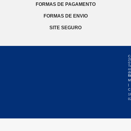
FORMAS DE PAGAMENTO
FORMAS DE ENVIO
SITE SEGURO
C
2
©
T
o
di
r
E
M
|
C
1
0