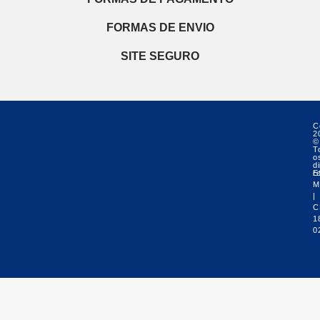
FORMAS DE ENVIO
SITE SEGURO
C
2
©
T
o
di
r
E
M
|
C
1
0